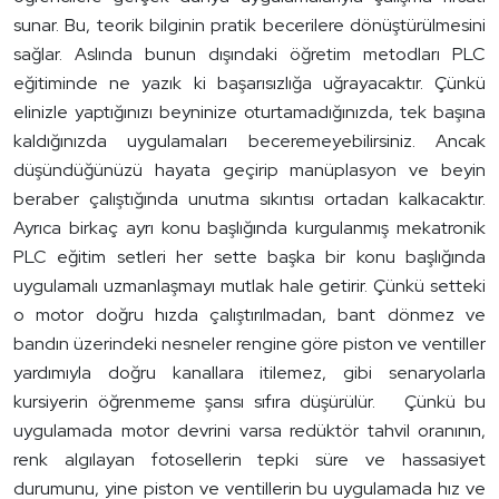
sunar. Bu, teorik bilginin pratik becerilere dönüştürülmesini
sağlar. Aslında bunun dışındaki öğretim metodları PLC
eğitiminde ne yazık ki başarısızlığa uğrayacaktır. Çünkü
elinizle yaptığınızı beyninize oturtamadığınızda, tek başına
kaldığınızda uygulamaları beceremeyebilirsiniz. Ancak
düşündüğünüzü hayata geçirip manüplasyon ve beyin
beraber çalıştığında unutma sıkıntısı ortadan kalkacaktır.
Ayrıca birkaç ayrı konu başlığında kurgulanmış mekatronik
PLC eğitim setleri her sette başka bir konu başlığında
uygulamalı uzmanlaşmayı mutlak hale getirir. Çünkü setteki
o motor doğru hızda çalıştırılmadan, bant dönmez ve
bandın üzerindeki nesneler rengine göre piston ve ventiller
yardımıyla doğru kanallara itilemez, gibi senaryolarla
kursiyerin öğrenmeme şansı sıfıra düşürülür. Çünkü bu
uygulamada motor devrini varsa redüktör tahvil oranının,
renk algılayan fotosellerin tepki süre ve hassasiyet
durumunu, yine piston ve ventillerin bu uygulamada hız ve