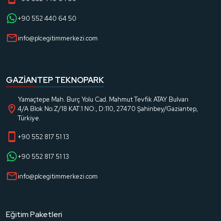
+90 552 440 64 50
info@plcegitimmerkezi.com
GAZIANTEP TEKNOPARK
Yamaçtepe Mah. Burç Yolu Cad. Mahmut Tevfik ATAY Bulvarı
4/A Blok No:Z/18 KAT:1 NO:, D:110, 27470 Şahinbey/Gaziantep,
Türkiye.
+90 552 817 51 13
+90 552 817 51 13
info@plcegitimmerkezi.com
Eğitim Paketleri