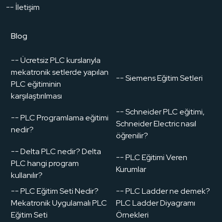
-- İletişim
Blog
-- Ücretsiz PLC kurslarıyla
mekatronik setlerde yapılan
-- Siemens Eğitim Setleri
PLC eğitiminin
karşılaştırılması
-- Schneider PLC eğitimi,
-- PLC Programlama eğitimi
Schneider Electric nasıl
nedir?
öğrenilir?
-- Delta PLC nedir? Delta
-- PLC Eğitimi Veren
PLC hangi program
Kurumlar
kullanılır?
-- PLC Eğitim Seti Nedir?
-- PLC Ladder ne demek?
Mekatronik Uygulamalı PLC
PLC Ladder Diyagramı
Eğitim Seti
Örnekleri