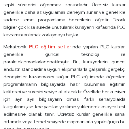
tepki sürelerini öğrenmek zorundadır. Ücretsiz kurslar
genellikle daha az uygulamalı deneyim sunar ve genellikle
sadece temel programlama becerilerini öğretir. Teorik
bilgiler çok kısa sürede unutularak kursiyerin kafasında PLC
kavramını anlamak zorlaşmaya başlar.
Mekatronik
PLC eğitim setleri
nde yapılan PLC kursları
genellikle güncel teknoloji ile
paralelekipmanlarladonatılmıştır. Bu, kursiyerlerin güncel
endüstri standardına uygun ekipmanlarla çalışarak gerçekçi
deneyimler kazanmasını sağlar. PLC eğitiminde öğrenilen
programlamanın bilgisayarda hazır bulunması eğitimin
kalitesini ve süresini seviye atlatacaktır. Özellikle her kursiyer
için ayrı ayrı bilgisayarın olması farklı senaryolarda
kurgulanmış setlere yapılan yazılımın yüklenerek kolayca test
edilmesine olanak tanır. Ücretsiz kurslar genellikle sanal
ortamda veya temel seviyede ekipmanlarla yapıldığı için bu