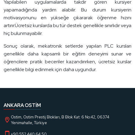
Yapılabilen uygulamalarda takdir gören kursiyer
yapamadığında yardım alabilir. Bu durum kursiyerin
motivasyonunu en yükseğe çıkararak öğrenme hızını
artırır.Ücretsiz kurslarda bu tür destek genellikle sınırlıdır veya
hiç bulunmayabilir.
Sonuç olarak, mekatronik setlerde yapılan PLC kursları
genellikle daha kapsamlı bir eğitim deneyimi sunar ve
öğrencilere pratik beceriler kazandırırken, ücretsiz kurslar
genellikle bilgi edinmek için daha uygundur.
ANKARA OSTIM
Ostim, Ostim Prestij Blokları, B Blok Kat: 6 No:42, 06374
Yenimahalle, Türkiye
+90 552 440 64 50