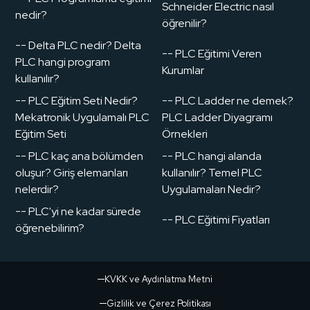
Schneider Electric nasıl
nedir?
öğrenilir?
-- Delta PLC nedir? Delta
-- PLC Eğitimi Veren
PLC hangi program
Kurumlar
kullanılır?
-- PLC Eğitim Seti Nedir?
-- PLC Ladder ne demek?
Mekatronik Uygulamalı PLC
PLC Ladder Diyagramı
Eğitim Seti
Örnekleri
-- PLC kaç ana bölümden
-- PLC hangi alanda
oluşur? Giriş elemanları
kullanılır? Temel PLC
nelerdir?
Uygulamaları Nedir?
-- PLC'yi ne kadar sürede
-- PLC Eğitimi Fiyatları
öğrenebilirim?
KVKK ve Aydınlatma Metni
Gizlilik ve Çerez Politikası