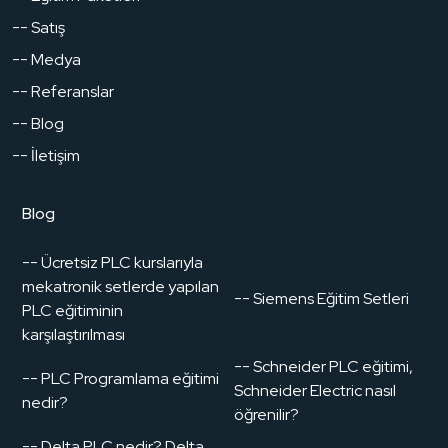
-- Satış
-- Medya
-- Referanslar
-- Blog
-- İletişim
Blog
-- Ücretsiz PLC kurslarıyla
mekatronik setlerde yapılan
-- Siemens Eğitim Setleri
PLC eğitiminin
karşılaştırılması
-- Schneider PLC eğitimi,
-- PLC Programlama eğitimi
Schneider Electric nasıl
nedir?
öğrenilir?
-- Delta PLC nedir? Delta