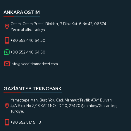
ANKARA OSTIM
Ostim, Ostim Prestij Blokları, B Blok Kat: 6 No:42, 06374
Yenimahalle, Türkiye
+90 552 440 64 50
+90 552 440 64 50
info@plcegitimmerkezi.com
GAZIANTEP TEKNOPARK
Yamaçtepe Mah. Burç Yolu Cad. Mahmut Tevfik ATAY Bulvarı
4/A Blok No:Z/18 KAT:1 NO:, D:110, 27470 Şahinbey/Gaziantep,
Türkiye.
+90 552 817 51 13