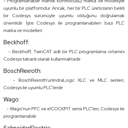
- Programlanabilir Mantık Kontrolcüsü) marka ve modeliyle
uyumlu bir platformdur. Ancak, her bir PLC üreticisinin belirli
bir Codesys sürümüyle uyumlu olduğunu doğrulamak
önemlidir. İşte Codesys ile programlanabilen bazı PLC
marka ve modelleri:
Beckhoff:
- Beckhoff, TwinCAT adlı bir PLC programlama ortamını
Codesys tabanlı olarak kullanmaktadır.
BoschRexroth:
- BoschRexroth'unIndraLogic XLC ve MLC serileri,
Codesys ile uyumlu PLC'lerdir.
Wago:
- Wago'nun PFC ve e!COCKPIT serisi PLC'leri, Codesys ile
programlanabilir.
SchneiderElectric: