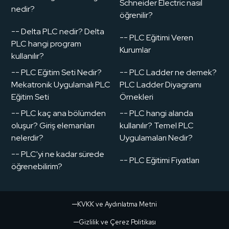
Schneider Electric nasıl
nedir?
öğrenilir?
-- Delta PLC nedir? Delta
-- PLC Eğitimi Veren
PLC hangi program
Kurumlar
kullanılır?
-- PLC Eğitim Seti Nedir?
-- PLC Ladder ne demek?
Mekatronik Uygulamalı PLC
PLC Ladder Diyagramı
Eğitim Seti
Örnekleri
-- PLC kaç ana bölümden
-- PLC hangi alanda
oluşur? Giriş elemanları
kullanılır? Temel PLC
nelerdir?
Uygulamaları Nedir?
-- PLC'yi ne kadar sürede
-- PLC Eğitimi Fiyatları
öğrenebilirim?
KVKK ve Aydınlatma Metni
Gizlilik ve Çerez Politikası