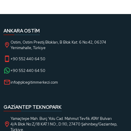
ANKARA OSTIM
Ostim, Ostim Prestij Blokları, B Blok Kat: 6 No:42, 06374
Yenimahalle, Türkiye
+90 552 440 64 50
+90 552 440 64 50
info@plcegitimmerkezi.com
GAZIANTEP TEKNOPARK
Yamaçtepe Mah. Burç Yolu Cad. Mahmut Tevfik ATAY Bulvarı
4/A Blok No:Z/18 KAT:1 NO:, D:110, 27470 Şahinbey/Gaziantep,
Türkiye.